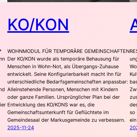
KO/KON
*
WOHNMODUL FÜR TEMPORÄRE GEMEINSCHAFTEN
RE
nn
Der KO/KON wurde als temporäre Behausung für
un
Menschen in Wohn-Not, als Übergangs-Zuhause
Woh
entwickelt. Seine Konfigurierbarkeit macht ihn für
Ku
unterschiedliche Bedarfsgemeinschaften anpassbar:
bas
und
Alleinstehende Personen, Menschen mit Kindern
Zw
d
oder ganze Familien. Ursprünglicher Plan bei der
zus
ier
Entwicklung des KO/KONS war es, die
des
Gemeinschaftsunterkunft für Geflüchtete im
so 
Gemeindesaal der Markusgemeinde zu verbessern.
ein
2025-11-24
20