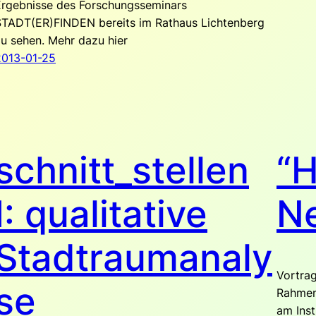
Ergebnisse des Forschungsseminars
STADT(ER)FINDEN bereits im Rathaus Lichtenberg
u sehen. Mehr dazu hier
2013-01-25
schnitt_stellen
“H
I: qualitative
N
Stadtraumanaly
Vortra
se
Rahmen
am Inst