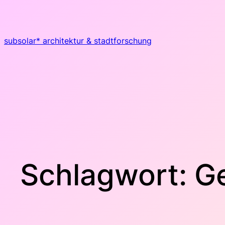
Zum
Inhalt
springen
subsolar* architektur & stadtforschung
Schlagwort:
G