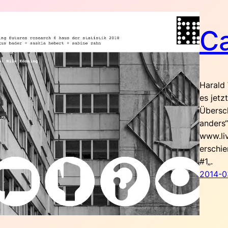
Ca
Harald 
es jetz
Übersch
anders“
www.li
erschie
#1„.
2014-0