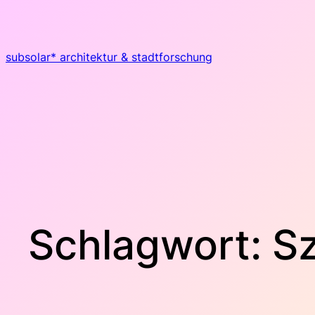
Zum
Inhalt
springen
subsolar* architektur & stadtforschung
Schlagwort:
S