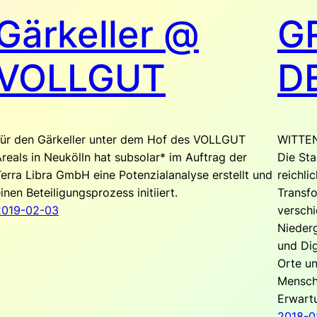
Gärkeller @
G
VOLLGUT
D
Für den Gärkeller unter dem Hof des VOLLGUT
WITTE
reals in Neukölln hat subsolar* im Auftrag der
Die Sta
erra Libra GmbH eine Potenzialanalyse erstellt und
reichli
inen Beteiligungsprozess initiiert.
Transfo
2019-02-03
verschi
Niederg
und Dig
Orte un
Mensch
Erwart
2018-0