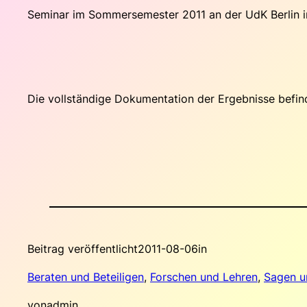
Seminar im Sommersemester 2011 an der UdK Berlin im
Die vollständige Dokumentation der Ergebnisse befin
Beitrag veröffentlicht
2011-08-06
in
Beraten und Beteiligen
, 
Forschen und Lehren
, 
Sagen u
von
admin