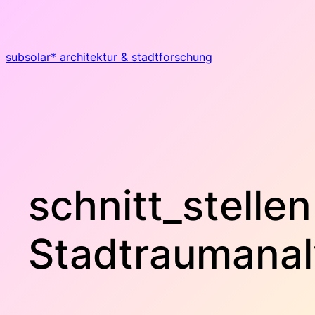
Zum
Inhalt
springen
subsolar* architektur & stadtforschung
schnitt_stellen 
Stadtraumana