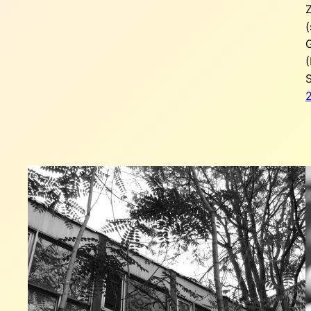
(
(
S