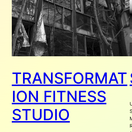
TRANSFORMAT
ION FITNESS
STUDIO
M