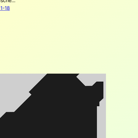
ische…
1-18