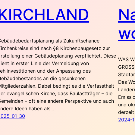
KIRCHLAND
Na
w
Gebäudebedarfsplanung als Zukunftschance
irchenkreise sind nach §8 Kirchenbaugesetz zur
rstellung einer Gebäudeplanung verpflichtet. Diese
WAS W
ient in erster Linie der Vermeidung von
GROSS
ehlinvestitionen und der Anpassung des
Stadtan
Gebäudebestandes an die gesunkenen
Das Woh
itgliederzahlen. Dabei bedingt es die Verfasstheit
Ländern
er evangelischen Kirche, dass Baulastträger – die
Emissio
Gemeinden – oft eine andere Perspektive und auch
und öko
andere Ideen haben als…
derzei
2025-01-30
2024-1