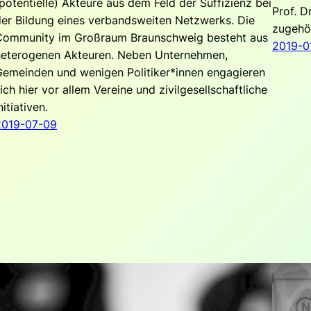
potentielle) Akteure aus dem Feld der Suffizienz bei
Prof. D
er Bildung eines verbandsweiten Netzwerks. Die
zugehör
Community im Großraum Braunschweig besteht aus
2019-0
heterogenen Akteuren. Neben Unternehmen,
Gemeinden und wenigen Politiker*innen engagieren
ich hier vor allem Vereine und zivilgesellschaftliche
nitiativen.
2019-07-09