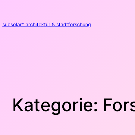
Zum
Inhalt
springen
subsolar* architektur & stadtforschung
Kategorie:
For