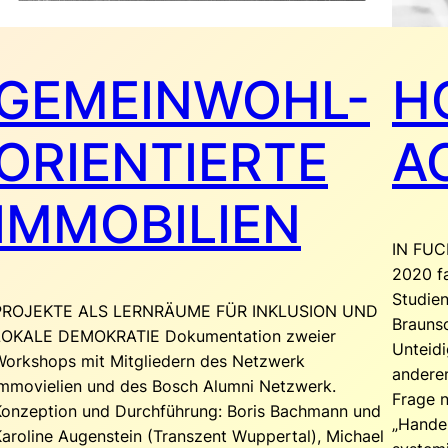
GEMEINWOHL-
H
ORIENTIERTE
A
IMMOBILIEN
IN FUC
2020 f
Studie
PROJEKTE ALS LERNRÄUME FÜR INKLUSION UND
Brauns
LOKALE DEMOKRATIE Dokumentation zweier
Unteid
Workshops mit Mitgliedern des Netzwerk
andere
Immovielien und des Bosch Alumni Netzwerk.
Frage n
Konzeption und Durchführung: Boris Bachmann und
„Handel
aroline Augenstein (Transzent Wuppertal), Michael