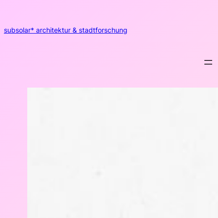
Zum
Inhalt
springen
subsolar* architektur & stadtforschung