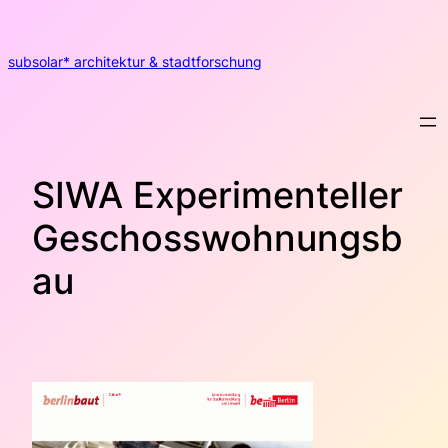
Zum
Inhalt
springen
subsolar* architektur & stadtforschung
SIWA Experimenteller
Geschosswohnungsb
au