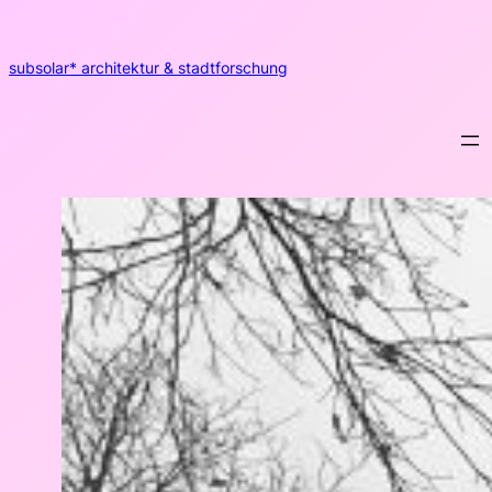
Zum
Inhalt
springen
subsolar* architektur & stadtforschung