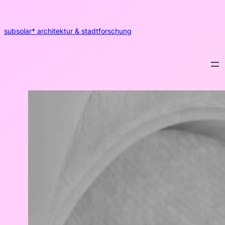
Zum
Inhalt
springen
subsolar* architektur & stadtforschung