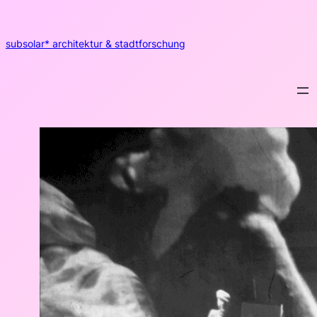
Zum
Inhalt
springen
subsolar* architektur & stadtforschung